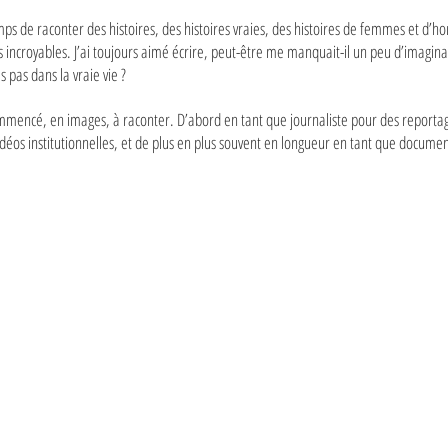
emps de raconter des histoires, des histoires vraies, des histoires de femmes et d’
s incroyables. J’ai toujours aimé écrire, peut-être me manquait-il un peu d’imagina
ls pas dans la vraie vie ?
i commencé, en images, à raconter. D’abord en tant que journaliste pour des reporta
vidéos institutionnelles, et de plus en plus souvent en longueur en tant que docume