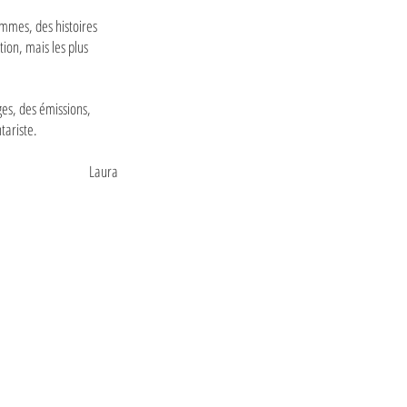
hommes, des histoires
tion, mais les plus
ges, des émissions,
ntariste.
Laura