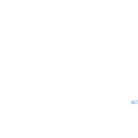
Petite Roche Productions - Comm
Audiovisuelle
AC